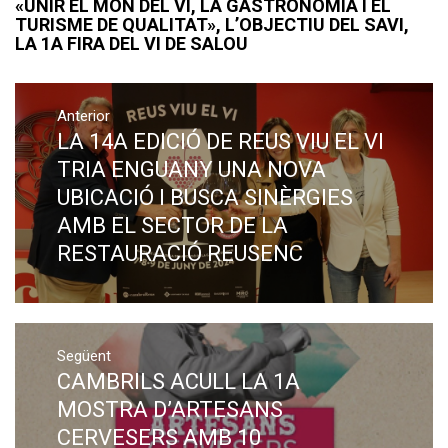
«UNIR EL MÓN DEL VI, LA GASTRONOMIA I EL
TURISME DE QUALITAT», L’OBJECTIU DEL SAVI,
LA 1A FIRA DEL VI DE SALOU
Navegació
Anterior
d'entrades
LA 14A EDICIÓ DE REUS VIU EL VI
Previous
post:
TRIA ENGUANY UNA NOVA
UBICACIÓ I BUSCA SINÈRGIES
AMB EL SECTOR DE LA
RESTAURACIÓ REUSENC
Següent
CAMBRILS ACULL LA 1A
Next
post:
MOSTRA D’ARTESANS
CERVESERS AMB 10