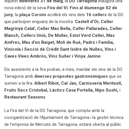
Aquest
divendres 31 de maig
, la
DO Tarragona
inaugura una
nova edició de la seva
Fira del Vi
.
Fins al diumenge 02 de
juny
, la
plaça Corsini
acollirà els vins dels
16 cellers
de la DO
que participen enguany de la mostra:
Castell d’Or, Celler
Magrinyà Calaf, Celler Mas Bella, Celler Pallarades, Celler
Blanch, Cellers Unió, De Muller, Estol Verd Celler, Mas
Amfres, Mas d’en Baiget, Molí de Rué, Padró i Família,
Vinícola i Secció de Crèdit Sant Isidre de Nulles, Vins i
Caves Vives Ambròs, Vins Suñer i Vinya Janine.
Els assistents a la fira podran, a més, maridar els vins de la DO
Tarragona amb
diverses propostes gastronòmiques
que se
sumen a la fira:
Albert Ribot, Cal Jan, Carnisseria Meritxell,
Fruits Secs Cristobal, Làctics Casa Portella, Nipo Sushi,
i
Restaurant Seasons
.
La Fira del Vi de la DO Tarragona, que compta amb la
coorganització de l’Ajuntament de Tarragona i la gestió tècnica
de l’empresa de Mercats de Tarragona, estarà oberta al públic