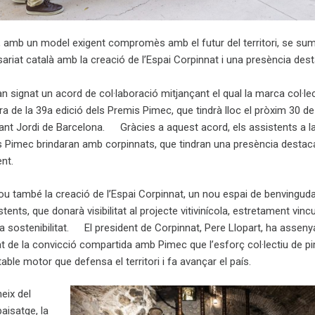
, amb un model exigent compromès amb el futur del territori, se sum
sariat català amb la creació de l’Espai Corpinnat i una presència des
n signat un acord de col·laboració mitjançant el qual la marca col·le
a de la 39a edició dels Premis Pimec, que tindrà lloc el pròxim 30 de
ant Jordi de Barcelona. Gràcies a aquest acord, els assistents a la
is Pimec brindaran amb corpinnats, que tindran una presència destac
nt.
lou també la creació de l’Espai Corpinnat, un nou espai de benvinguda
tents, que donarà visibilitat al projecte vitivinícola, estretament vincu
t i la sostenibilitat. El president de Corpinnat, Pere Llopart, ha asseny
tat de la convicció compartida amb Pimec que l’esforç col·lectiu de p
able motor que defensa el territori i fa avançar el país.
eix del
isatge, la