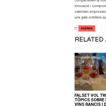
comparteixen la volun
innovació i comprom
calendari empresaria
una gala solidària q
AGENDA
RELATED 
FALSET VOL T
TÒPICS SOBRE 
VINS RANCIS I