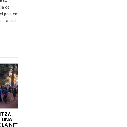
tat,
ia del
el país en
i social.
ITZA
L UNA
 LA NIT