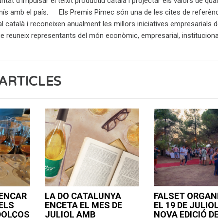
tat d’impulsar el teixit productiu català i projectar els valors de quali
ís amb el país. Els Premis Pimec són una de les cites de referènc
l català i reconeixen anualment les millors iniciatives empresarials d
ue reuneix representants del món econòmic, empresarial, institucional 
ARTICLES
RENCAR
LA DO CATALUNYA
FALSET ORGAN
ELS
ENCETA EL MES DE
EL 19 DE JULIO
 DOLÇOS
JULIOL AMB
NOVA EDICIÓ DE