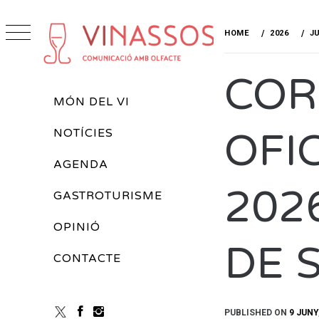
Skip
to
HOME
2026
J
content
VINASSOS
COR
REVISTA DE VINS
Primary
MÓN DEL VI
Menu
OFI
NOTÍCIES
AGENDA
202
GASTROTURISME
OPINIÓ
DE 
CONTACTE
PUBLISHED ON
9 JUNY