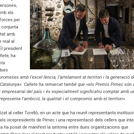
 persones,
amb els
forces per
 conjunta
itat amb
 real al
El president
ñete, ha
sta
 dues
omeses amb l’excel·lència, l’arrelament al territori i la generació d
 Catalunya». Cañete ha remarcat també que «els Premis Pimec són 
t empresarial del país i és especialment significatiu comptar amb u
epresenta l’ambició, la qualitat i el compromís amb el territori
«.
zat al celler Torelló, en un acte que ha reunit representants instituci
els vicepresidents de Pimec i una representació dels cellers que int
da ha posat de manifest la sintonia entre dues organitzacions que