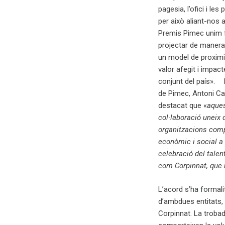
pagesia, l’ofici i les
per això aliant-nos 
Premis Pimec unim 
projectar de manera
un model de proxim
valor afegit i impacte
conjunt del país». 
de Pimec, Antoni Ca
destacat que «
aque
col·laboració uneix
organitzacions compr
econòmic i social a
celebració del talen
com Corpinnat, que r
L’acord s’ha formalit
d’ambdues entitats, 
Corpinnat. La troba