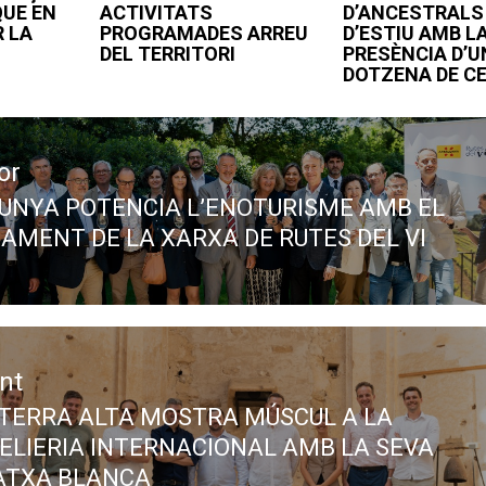
QUE EN
ACTIVITATS
D’ANCESTRALS 
 LA
PROGRAMADES ARREU
D’ESTIU AMB L
DEL TERRITORI
PRESÈNCIA D’
DOTZENA DE C
or
UNYA POTENCIA L’ENOTURISME AMB EL
ous
AMENT DE LA XARXA DE RUTES DEL VI
nt
 TERRA ALTA MOSTRA MÚSCUL A LA
LIERIA INTERNACIONAL AMB LA SEVA
ATXA BLANCA