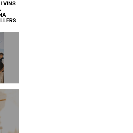
I VINS
A
UNA
ELLERS