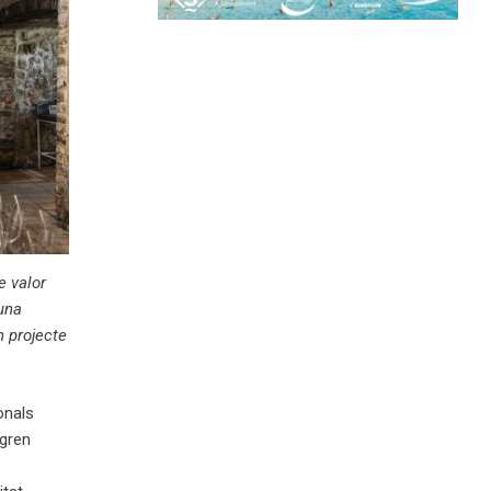
e valor
una
n projecte
onals
egren