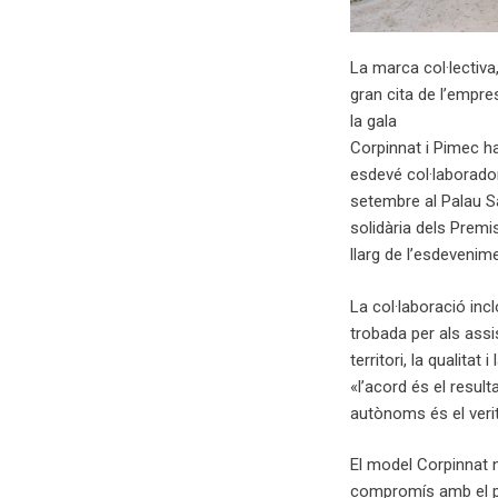
La marca col·lectiva
gran cita de l’empre
la gala
Corpinnat i Pimec ha
esdevé col·laborador
setembre al Palau S
solidària dels Prem
llarg de l’esdevenime
La col·laboració inc
trobada per als assis
territori, la qualita
«l’acord és el resul
autònoms és el verit
El model Corpinnat n
compromís amb el pa