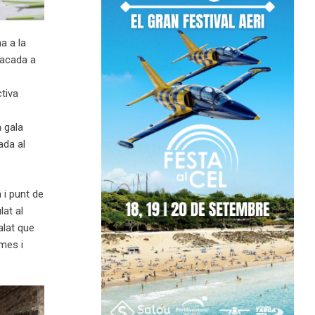
a a la
tacada a
ctiva
 gala
ada al
 i punt de
lat al
alat que
imes i