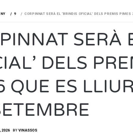
UNY
9
CORPINNAT SERÀ EL ‘BRINDIS OFICIAL’ DELS PREMIS PIMES 
PINNAT SERÀ E
CIAL’ DELS PR
6 QUE ES LLIU
SETEMBRE
, 2026
BY
VINASSOS