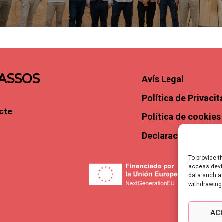
ASSOS
Avís Legal
Política de Privacit
cte
Política de cookies
Declaració d’Access
To provide t
access devic
data such as
withdrawing
AC