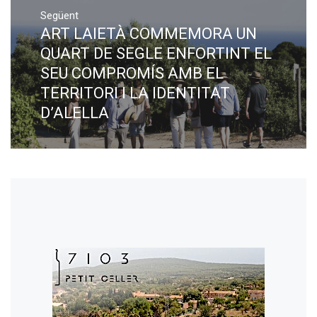
Següent
ART LAIETÀ COMMEMORA UN
Next
post:
QUART DE SEGLE ENFORTINT EL
SEU COMPROMÍS AMB EL
TERRITORI I LA IDENTITAT
D’ALELLA