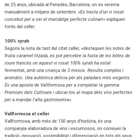
de 25 anys, ubicada al Penedès, Barcelona, on es verema
manualment a mitjans de setembre. «
Es tracta d’un vi rosat
concebut per a ser el maridatge perfecte culinari
» expliquen
fonts del celler.
100% syrah
Segons la nota de tast del citat celler, «
destaquen les notes de
fruita caramel·litzada, es pot percebre la fusta de les bótes de
roure francès on aquest vi rosat 100% syrah ha estat
fermentat, amb una criança de 3 mesos. Resulta complex i
aromàtic. Una autèntica delícia per als paladars més exigents.
És una aposta de Vallformosa per a completar la gamma
Premium dels Cultivare i ubicar-los al mapa dels vins perfectes
per a maridar l’alta gastronomia
«.
Vallformosa el celler
Vallformosa, amb més de 150 anys d’història, és una
companyia elaboradora de vins i escumosos, on conviuen la
tradició, innovació, sostenibilitat i diferenciació en tots els seus