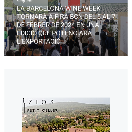
Següent
LA BARCELONA WINE WEEK
Next
post:
TORNARÀ A FIRA BCN DEL 5 AL 7
DE FEBRER DE 2024 EN UNA
EDICIÓ QUE POTENCIARÀ
L’EXPORTACIÓ