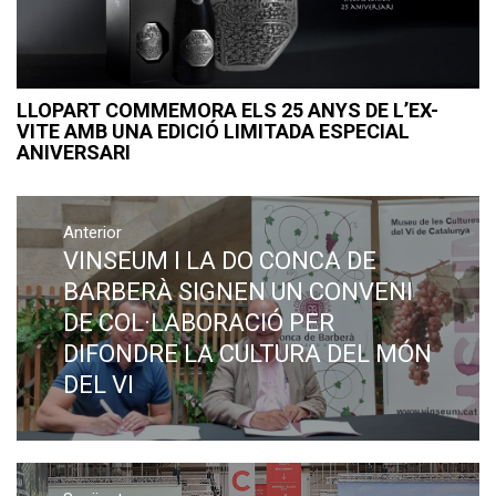
LLOPART COMMEMORA ELS 25 ANYS DE L’EX-
VITE AMB UNA EDICIÓ LIMITADA ESPECIAL
ANIVERSARI
Navegació
Anterior
d'entrades
VINSEUM I LA DO CONCA DE
Previous
post:
BARBERÀ SIGNEN UN CONVENI
DE COL·LABORACIÓ PER
DIFONDRE LA CULTURA DEL MÓN
DEL VI