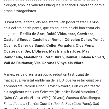
d’origen, amb les varietats blanques Macabeu i Parellada com a
grans protagonistes.
Durant tota la tarda, els assistents van poder tastar els vins
dels cellers participants, que en aquesta edició han estat els
següents:
Batlliu de Sort, Boldú Viticultors, Carviresa,
Castell d’Encus, Castell del Remei, Cérvoles Celler, Tomàs
Cusiné, Celler de Sanul, Celler Purgatori, Clos Pons,
Costers del Sió, L’Olivera, Mas Blanch i Jové, Mas
Ramoneda, Matallonga, Petit Duran, Raimat, Solana Roivert,
Vall de Baldomar, Vila Corona i Vinya els Vilars.
A més, es va oferir a un públic reduït un
tast guiat
de
macabeus, varietat emblema de la DO, que va estar guiat pels
sommeliers Ramon Griñó i Xavier Navarro, i on es van tastar
els següents vins:
Les Peixeres
(del celler Boldú Viticultors),
Quim
(Vinya els Vilars),
V89
(L’Olivera),
Escorça
(Matallonga),
Finca Racons
(Tomàs Cusiné),
Roc de Foc
(Clos Pons),
Saó