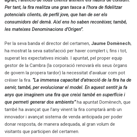
Per tant, la fira realitza una gran tasca a l’hora de fidelitzar
potencials clients, de perfil jove, que han de ser els
consumidors del demà. Així ens ho saben reconèixer, també,
les mateixes Denominacions d’Origen”.
Per la seva banda el director del certamen,
Jaume Domènech
,
ha mostrat la seva satisfacció per haver complert i, fins i tot,
superat les expectatives inicials. I apuntat, pel proper equip
gestor de la Cambra (la corporació renovarà els seus òrgans
de govern la propera tardor) la necessitat d’avaluar com pot
créixer la fira.
“La immensa capacitat d’atracció de la fira ha de
servir, també, per evolucionar el model. En aquest sentit ja fa
anys que imaginem una fira que creixi també en superfície i
que permeti generar dos ambients”
ha apuntat Domènech, que
també ha avançat que l’any vinent la fira comptarà amb un
innovador i avançat sistema de venda anticipada per poder
donar resposta, de manera adequada, al gran volum de
visitants que participen del certamen.