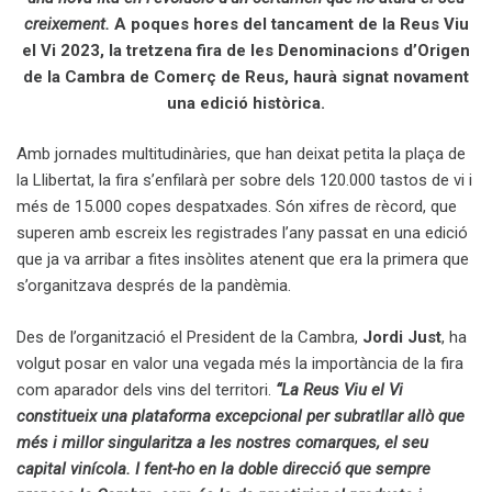
creixement.
A poques hores del tancament de la Reus Viu
el Vi 2023, la tretzena fira de les Denominacions d’Origen
de la Cambra de Comerç de Reus, haurà signat novament
una edició històrica.
Amb jornades multitudinàries, que han deixat petita la plaça de
la Llibertat, la fira s’enfilarà per sobre dels 120.000 tastos de vi i
més de 15.000 copes despatxades. Són xifres de rècord, que
superen amb escreix les registrades l’any passat en una edició
que ja va arribar a fites insòlites atenent que era la primera que
s’organitzava després de la pandèmia.
Des de l’organització el President de la Cambra,
Jordi Just
, ha
volgut posar en valor una vegada més la importància de la fira
com aparador dels vins del territori.
“La Reus Viu el Vi
constitueix una plataforma excepcional per subratllar allò que
més i millor singularitza a les nostres comarques, el seu
capital vinícola. I fent-ho en la doble direcció que sempre