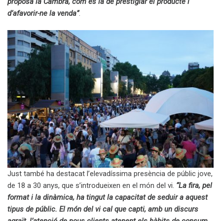
proposa la Cambra, com és la de prestigiar el producte i
d’afavorir-ne la venda”
.
Just també ha destacat l’elevadíssima presència de públic jove,
de 18 a 30 anys, que s’introdueixen en el món del vi.
“La fira, pel
format i la dinàmica, ha tingut la capacitat de seduir a aquest
tipus de públic. El món del vi cal que capti, amb un discurs
agraït, l’atenció de nous clients atenent els hàbits de consum.