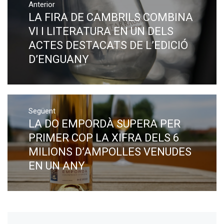
Anterior
d'entrades
LA FIRA DE CAMBRILS COMBINA
Previous
post:
VI I LITERATURA EN UN DELS
ACTES DESTACATS DE L’EDICIÓ
D’ENGUANY
Següent
LA DO EMPORDÀ SUPERA PER
Next
post:
PRIMER COP LA XIFRA DELS 6
MILIONS D’AMPOLLES VENUDES
EN UN ANY