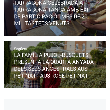
post:
TARRAGONA CELEBRADA A
TARRAGONA TANCA AMB ÈXIT
DE PARTICIPACIÓ I MÉS DE 20
MIL TASTETS VENUTS
Següent
LA FAMÍLIA PUJOL-BUSQUETS
Next
post:
PRESENTA LA QUARTA ANYADA
DELS SEUS ANCESTRALS AUS
PÉT-NAT I AUS ROSÉ PÉT NAT