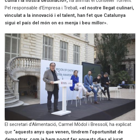
cuina i la nostra destinació»,
ha afirmat el conseller Torrent.
Pel responsable d’Empresa i Treball,
«el nostre llegat culinari,
vinculat a la innovació i el talent, han fet que Catalunya
sigui el país del món on es menja i beu millor».
El secretari d’Alimentació, Carmel Mòdol i Bressolí, ha explicat
que
“aquests anys que venen, tindrem l’oportunitat de
demostrar, com ja hem pogut fer aquests dies al jurat