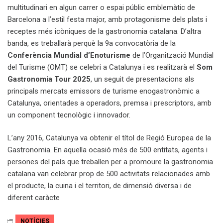
multitudinari en algun carrer o espai públic emblemàtic de
Barcelona a l’estil festa major, amb protagonisme dels plats i
recep­tes més icòniques de la gastronomia catalana. D’altra
banda, es treballarà perquè la 9a convocatòria de la
Conferència Mundial d’Enoturisme
de l’Organització Mundial
del Turisme (OMT) se celebri a Catalunya i es realitzarà el
Som
Gastronomia Tour 2025
, un seguit de presentacions als
princi­pals mercats emissors de turisme enogastronò­mic a
Catalunya, orientades a operadors, premsa i prescriptors, amb
un component tecnològic i innovador.
L’any 2016, Catalunya va obtenir el títol de Regió Europea de la
Gastronomia. En aquella ocasió més de 500 entitats, agents i
persones del país que treballen per a promoure la gastronomia
catalana van celebrar prop de 500 activitats relacionades amb
el producte, la cuina i el territori, de dimensió diversa i de
diferent caràcte
NOTÍCIES