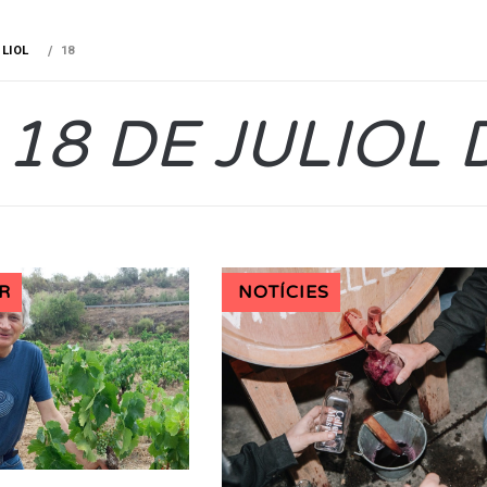
LIOL
18
:
18 DE JULIOL 
R
NOTÍCIES