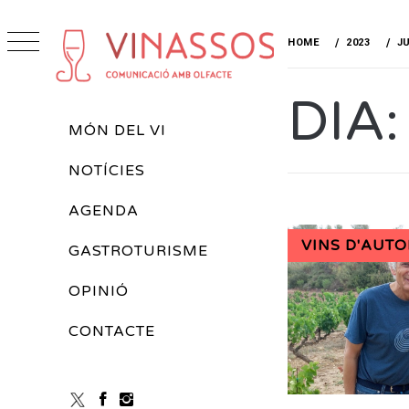
Skip
to
HOME
2023
JU
content
VINASSOS
DIA
REVISTA DE VINS
Primary
MÓN DEL VI
Menu
NOTÍCIES
AGENDA
VINS D'AUTO
GASTROTURISME
OPINIÓ
CONTACTE