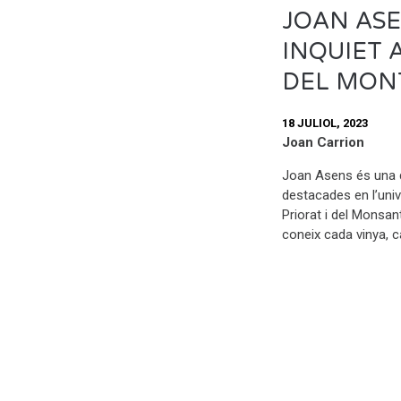
JOAN ASE
INQUIET 
DEL MON
18 JULIOL, 2023
Joan Carrion
Joan Asens és una d
destacades en l’univ
Priorat i del Monsant
coneix cada vinya, c