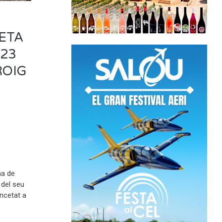
UETA
023
ROIG
na de
 del seu
encetat a