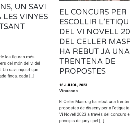
NS, UN SAVI
EL CONCURS PER
A LES VINYES
ESCOLLIR L’ETIQ
TSANT
DEL VI NOVELL 2
DEL CELLER MAS
HA REBUT JA UNA
e les figures més
TRENTENA DE
ers del món del vi del
PROPOSTES
. Un savi inquiet que
ada finca, cada […]
18 JULIOL, 2023
Vinassos
El Celler Masroig ha rebut una trente
propostes de disseny per a l’etiqueta
Vi Novell 2023 a través del concurs 
principis de juny i pel […]