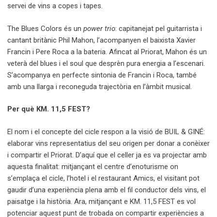
servei de vins a copes i tapes.
The
Blues Colors
és un
power trio
: capitanejat pel guitarrista i
cantant britànic
Phil Mahon
, l’acompanyen el baixista
Xavier
Francin
i
Pere Roca
a la bateria. Afincat al Priorat, Mahon és un
veterà del blues i el soul que desprèn pura energia a l’escenari.
S’acompanya en perfecte sintonia de Francin i Roca, també
amb una llarga i reconeguda trajectòria en l’àmbit musical.
Per què KM. 11,5 FEST?
El nom i el concepte del cicle respon a la visió de BUIL & GINÉ:
elaborar vins representatius del seu origen per donar a conèixer
i compartir el Priorat. D’aquí que el celler ja es va projectar amb
aquesta finalitat: mitjançant el centre d’enoturisme on
s’emplaça el cicle, l’hotel i el restaurant Amics, el visitant pot
gaudir d’una experiència plena amb el fil conductor dels vins, el
paisatge i la història. Ara, mitjançant e KM. 11,5 FEST es vol
potenciar aquest punt de trobada on compartir experiències a