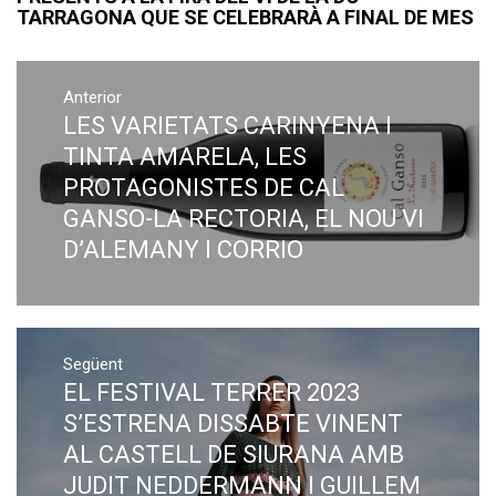
TARRAGONA QUE SE CELEBRARÀ A FINAL DE MES
Navegació
Anterior
d'entrades
LES VARIETATS CARINYENA I
Previous
post:
TINTA AMARELA, LES
PROTAGONISTES DE CAL
GANSO-LA RECTORIA, EL NOU VI
D’ALEMANY I CORRIO
Següent
EL FESTIVAL TERRER 2023
Next
post:
S’ESTRENA DISSABTE VINENT
AL CASTELL DE SIURANA AMB
JUDIT NEDDERMANN I GUILLEM