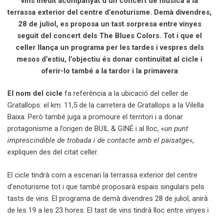
vins inèdit acompanyat d’un concert de música a la
terrassa exterior del centre d’enoturisme. Demà
divendres,
28 de juliol,
es proposa un tast sorpresa entre vinyes
seguit del concert dels
The Blues Colors
. Tot i que el
celler llança un programa per les tardes i vespres dels
mesos d’estiu, l’objectiu és donar continuïtat al cicle i
oferir-lo també a la tardor i la primavera
El nom del cicle
fa referència a la ubicació del celler de
Gratallops: el km. 11,5 de la carretera de Gratallops a la Vilella
Baixa. Però també juga a promoure el territori i a donar
protagonisme a l’origen de BUIL & GINÉ i al lloc, «
un punt
imprescindible de trobada i de contacte amb el paisatge
«,
expliquen des del citat celler.
El cicle tindrà com a escenari la terrassa exterior del centre
d’enoturisme tot i que també proposarà espais singulars pels
tasts de vins. El programa de demà divendres 28 de juliol, anirà
de les 19 a les 23 hores. El tast de vins tindrà lloc entre vinyes i