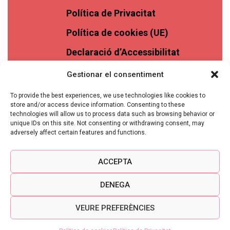
Política de Privacitat
Política de cookies (UE)
Declaració d’Accessibilitat
Gestionar el consentiment
To provide the best experiences, we use technologies like cookies to
store and/or access device information. Consenting to these
technologies will allow us to process data such as browsing behavior or
unique IDs on this site. Not consenting or withdrawing consent, may
adversely affect certain features and functions.
ACCEPTA
DENEGA
VEURE PREFERÈNCIES
VINASSOS © 2026 TOTS ELS DRETS RESERVATS -
DISSENY I PROGRAMACIÓ: NIMIA COMUNICACIÓ