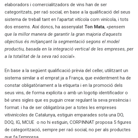
elaboradors i comercialitzadors de vins han de ser
categoritzats, per raó social, en base a la qualificació del seus
sistema de treball tant en l’apartat vitícola com vinícola, i tots
dos ensems. Així doncs, ha assenyalat
Ton Mata
,
«pensem
que la millor manera de garantir la gran majoria d’aquests
objectius és mitjançant la segmentació segons el model
productiu, basada en la integració vertical de les empreses, per
a la totalitat de la seva raó social».
En base a la següent qualificació prèvia del celler, utilitzant un
sistema similar a el emprat ja a França, que evidentment ha de
constar obligatòriament a la etiqueta i en la promoció dels
seus vins, de forma explícita o amb un logotip identificador o
bé unes sigles que es puguin crear regulant la seva presència i
format. i ha de ser obligatòria per a totes les empreses
vitivinícoles de Catalunya, estiguin emparades sota una DO,
DOQ, IG, MCUE o no hi estiguin, CORPINNAT proposa 5 figures
de categorització, sempre per raó social, no per als productes
que fa l’empresa.