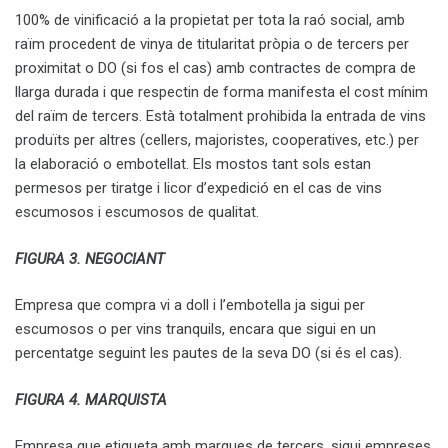
100% de vinificació a la propietat per tota la raó social, amb
raïm procedent de vinya de titularitat pròpia o de tercers per
proximitat o DO (si fos el cas) amb contractes de compra de
llarga durada i que respectin de forma manifesta el cost mínim
del raïm de tercers. Està totalment prohibida la entrada de vins
produïts per altres (cellers, majoristes, cooperatives, etc.) per
la elaboració o embotellat. Els mostos tant sols estan
permesos per tiratge i licor d’expedició en el cas de vins
escumosos i escumosos de qualitat.
FIGURA 3. NEGOCIANT
Empresa que compra vi a doll i l’embotella ja sigui per
escumosos o per vins tranquils, encara que sigui en un
percentatge seguint les pautes de la seva DO (si és el cas).
FIGURA 4. MARQUISTA
Empresa que etiqueta amb marques de tercers, sigui empreses