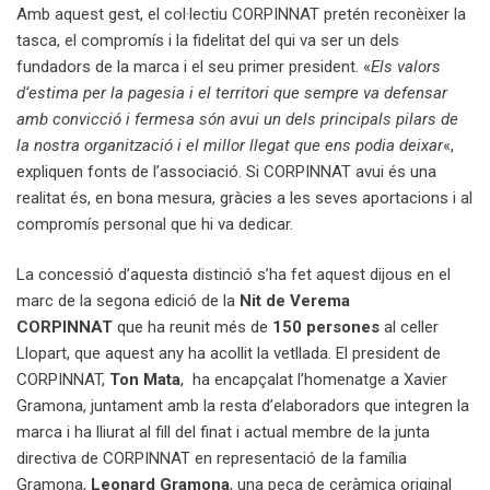
Amb aquest gest, el col·lectiu CORPINNAT pretén reconèixer la
tasca, el compromís i la fidelitat del qui va ser un dels
fundadors de la marca i el seu primer president. «
Els valors
d’estima per la pagesia i el territori que sempre va defensar
amb convicció i fermesa són avui un dels principals pilars de
la nostra organització i el millor llegat que ens podia deixar
«,
expliquen fonts de l’associació. Si CORPINNAT avui és una
realitat és, en bona mesura, gràcies a les seves aportacions i al
compromís personal que hi va dedicar.
La concessió d’aquesta distinció s’ha fet aquest dijous en el
marc de la segona edició de la
Nit de Verema
CORPINNAT
que ha reunit més de
150 persones
al celler
Llopart, que aquest any ha acollit la vetllada. El president de
CORPINNAT,
Ton Mata
, ha encapçalat l’homenatge a Xavier
Gramona, juntament amb la resta d’elaboradors que integren la
marca i ha lliurat al fill del finat i actual membre de la junta
directiva de CORPINNAT en representació de la família
Gramona,
Leonard Gramona
, una peça de ceràmica original