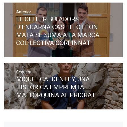
Navegació
Anterior
d'entrades
EL CELLER BUFADORS
Previous
post:
D’ENCARNA CASTILLO I TON
MATA SE SUMA A LA MARCA
COL·LECTIVA CORPINNAT
Següent
MIQUEL CALDENTEY, UNA
Next
post:
HISTÒRICA EMPREMTA
MALLORQUINA AL PRIORAT