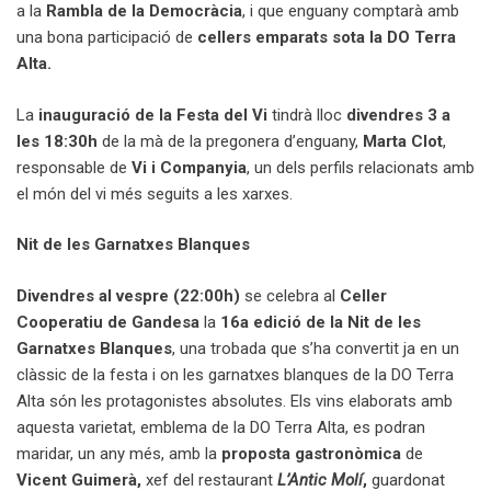
a la
Rambla de la Democràcia
, i que enguany comptarà amb
una bona participació de
cellers emparats sota la DO Terra
Alta.
La
inauguració de la Festa del Vi
tindrà lloc
divendres 3 a
les 18:30h
de la mà de la pregonera d’enguany,
Marta Clot
,
responsable de
Vi i Companyia
, un dels perfils relacionats amb
el món del vi més seguits a les xarxes.
Nit de les Garnatxes Blanques
Divendres al vespre (22:00h)
se celebra al
Celler
Cooperatiu de Gandesa
la
16a edició de la
Nit de les
Garnatxes Blanques
, una trobada que s’ha convertit ja en un
clàssic de la festa i on les garnatxes blanques de la DO Terra
Alta són les protagonistes absolutes. Els vins elaborats amb
aquesta varietat, emblema de la DO Terra Alta, es podran
maridar, un any més, amb la
proposta gastronòmica
de
Vicent Guimerà,
xef del restaurant
L’Antic Molí
,
guardonat