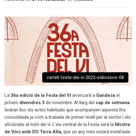
cartell-festa-del-vi-2023-esbossos-08
La
36a edició de la Festa del Vi
arrencarà a
Gandesa
el
pròxim
divendres 3
de novembre. Al llarg del
cap de setmana
tindran lloc els actes habituals que acompanyen aquesta fira
consolidada ja com a trobada de primer nivell per al sector i els
aficionats al món del vi.
L’eix central de la Festa serà la
Mostra
de Vins amb DO Terra Alta,
que un any més estarà instal·lada