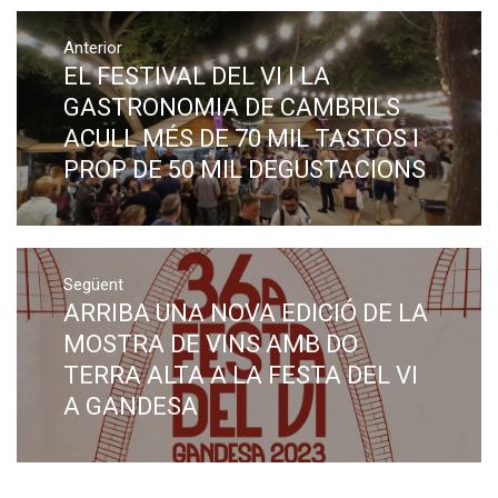
Navegació
Anterior
d'entrades
EL FESTIVAL DEL VI I LA
Previous
post:
GASTRONOMIA DE CAMBRILS
ACULL MÉS DE 70 MIL TASTOS I
PROP DE 50 MIL DEGUSTACIONS
Següent
ARRIBA UNA NOVA EDICIÓ DE LA
Next
post:
MOSTRA DE VINS AMB DO
TERRA ALTA A LA FESTA DEL VI
A GANDESA