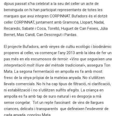
dijous passat s’ha celebrat a la seu del celler un acte de
benvinguda on hi han participat representants de totes les
marques que avui integren CORPINNAT. Bufadors és el dotzè
celler CORPINNAT, juntament amb Gramona, Llopart, Nadal,
Recaredo, Sabaté i Coca, Torelló, Huguet de Can Feixes, Júlia
Bernet, Mas Candí, Can Descregut i Pardas.
El projecte Bufadors, amb vinyes de cultiu ecològic i biodinàmic
properes al celler, va començar l’any 2013 amb la idea de fer un
pas més en els escumosos de
terroir
. «
Vins que segueixen una
interpretació molt lliure del mètode tradicional»
, assegura Ton
Mata. La segona fermentació en ampolla es fa amb most
fresc de la vinya pròpiai de la mateixa anyada. No s’utilitzen
llevats comercials. No hi ha cap tipus de filtració, ni clarificació,
ni estabilització i no s’utilitzen sulfits afegits. La criança en
ampolla es fa amb tap de suro natural i es desgorja a mà
sense congelar. Tot un repte fascinant de vins de llargues
criances, delicats i transparents que defineixen l’esdevenir de
cada anyada, conclou Mata.