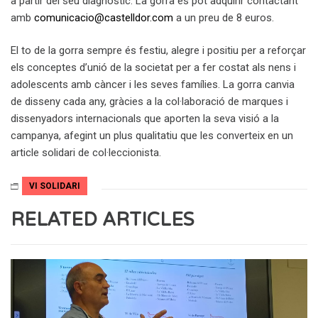
a partir del seu diagnòstic. La gorra es pot adquirir contactant
amb
comunicacio@castelldor.com
a un preu de 8 euros.
El to de la gorra sempre és festiu, alegre i positiu per a reforçar
els conceptes d’unió de la societat per a fer costat als nens i
adolescents amb càncer i les seves famílies. La gorra canvia
de disseny cada any, gràcies a la col·laboració de marques i
dissenyadors internacionals que aporten la seva visió a la
campanya, afegint un plus qualitatiu que les converteix en un
article solidari de col·leccionista.
VI SOLIDARI
RELATED ARTICLES