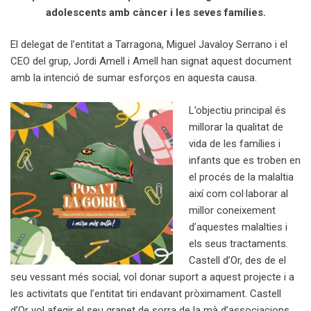
adolescents amb càncer i les seves famílies.
El delegat de l’entitat a Tarragona, Miguel Javaloy Serrano i el
CEO del grup, Jordi Amell i Amell han signat aquest document
amb la intenció de sumar esforços en aquesta causa.
L’objectiu principal és
millorar la qualitat de
vida de les famílies i
infants que es troben en
el procés de la malaltia
així com col·laborar al
millor coneixement
d’aquestes malalties i
els seus tractaments.
Castell d’Or, des de el
seu vessant més social, vol donar suport a aquest projecte i a
les activitats que l’entitat tiri endavant pròximament. Castell
d’Or vol afegir el seu granet de sorra de la mà d’associacions