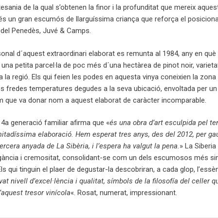
esania de la qual s’obtenen la finor i la profunditat que mereix aques
t és un gran escumós de llarguíssima criança que reforça el posiciona
r del Penedès, Juvé & Camps.
onal d´aquest extraordinari elaborat es remunta al 1984, any en què 
 una petita parcel·la de poc més d´una hectàrea de pinot noir, varieta
a la regió. Els qui feien les podes en aquesta vinya coneixien la zon
es fredes temperatures degudes a la seva ubicació, envoltada per un
m que va donar nom a aquest elaborat de caràcter incomparable.
i 4a generació familiar afirma que «
és una obra d’art esculpida pel t
mitadíssima elaboració. Hem esperat tres anys, des del 2012, per ga
tercera anyada de La Sibèria, i l’espera ha valgut la pena.
» La Siberia
egància i cremositat, consolidant-se com un dels escumosos més si
ls qui tinguin el plaer de degustar-la descobriran, a cada glop, l’essè
evat nivell d’excel·lència i qualitat, símbols de la filosofía del celler 
’aquest tresor vinícola
«. Rosat, numerat, impressionant.