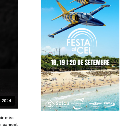
a 2024
oir més
únicament