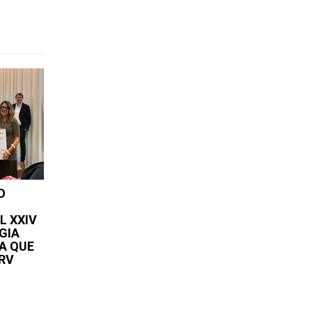
O
L XXIV
GIA
A QUE
RV