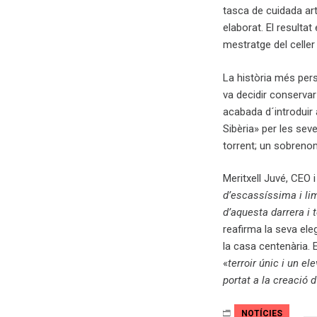
tasca de cuidada art
elaborat. El resulta
mestratge del celle
La història més pers
va decidir conservar
acabada d´introduir 
Sibèria» per les sev
torrent; un sobreno
Meritxell Juvé, CEO 
d’escassíssima i li
d’aquesta darrera i 
reafirma la seva el
la casa centenària. E
«
terroir únic i un el
portat a la creació d
NOTÍCIES