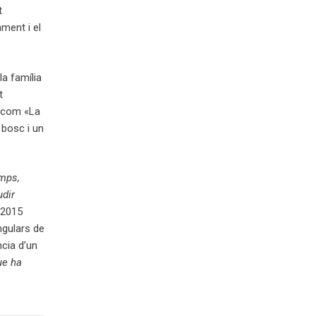
t
ment i el
la família
t
a com «La
 bosc i un
emps,
udir
 2015
ngulars de
ncia d’un
que ha