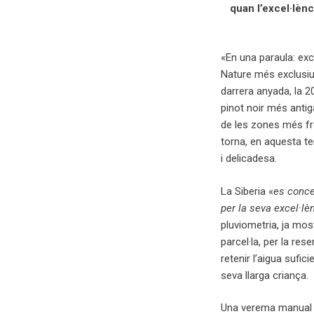
quan l’excel·lèn
«En una paraula: exc
Nature més exclusiu
darrera anyada, la 20
pinot noir més antig
de les zones més fr
torna, en aquesta t
i delicadesa.
La Siberia «
es conce
per la seva excel·lè
pluviometria, ja most
parcel·la, per la re
retenir l’aigua sufi
seva llarga criança.
Una verema manual i