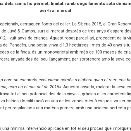
cia dels raïms ho permet, limitat i amb degollaments sota deman
per-fi al mercat
epcional», destaquen fonts del celler. La Siberia 2015, el Gran Reser
 de Juvé & Camps, surt al mercat després de tres anys d’espera des
12, i vuit anys de criança. Aquest rosat parcel·lari, procedent de la v
a del Penedès, una petita vinya d’1,3 hectàrees i més de 40 anys sit
edes de la finca, és un monovarietal amb més de 100 mesos de cri
ercera anyada des del seu llançament, per sorprendre amb la seva co
p com un escumós exclusique només s’elabora quan el raïm ens h
ncia, com en el cas del de 2015
«. Aquesta anyada, malgrat la seva e
rava tot el seu potencial des de la vinya i , gràcies a les característi
serva hídrica i localització en una de les zones més fresques, va ser 
cient per regalar-nos una matèria primera amb una acidesa perfecta pe
 una mínima intervenció aplicada en tot el seu procés que implique