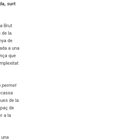
da, surt
va Brut
 de la
inya de
uada a una
ança que
mplexitat
o permet
scassa
ques de la
capaç de
r a la
n una