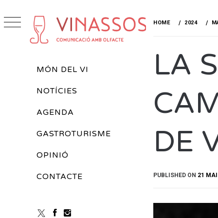
Skip
to
HOME
2024
M
content
VINASSOS
LA 
REVISTA DE VINS
Primary
MÓN DEL VI
Menu
CAM
NOTÍCIES
AGENDA
DE 
GASTROTURISME
OPINIÓ
PUBLISHED ON
21 MAI
CONTACTE