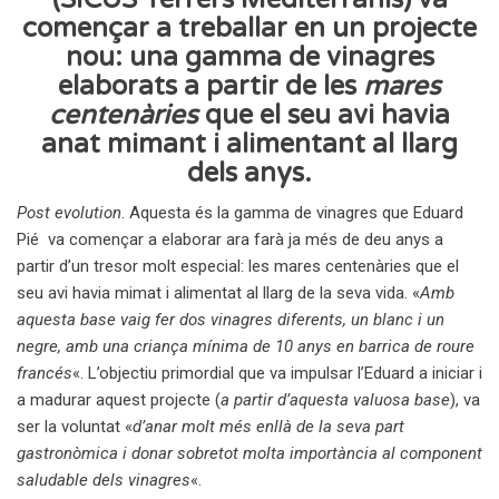
començar a treballar en un projecte
nou: una gamma de vinagres
elaborats a partir de les
mares
centenàries
que el seu avi havia
anat mimant i alimentant al llarg
dels anys.
Post evolution
. Aquesta és la gamma de vinagres que Eduard
Pié va començar a elaborar ara farà ja més de deu anys a
partir d’un tresor molt especial: les mares centenàries que el
seu avi havia mimat i alimentat al llarg de la seva vida. «
Amb
aquesta base vaig fer dos vinagres diferents, un blanc i un
negre, amb una criança mínima de 10 anys en barrica de roure
francés
«. L’objectiu primordial que va impulsar l’Eduard a iniciar i
a madurar aquest projecte (
a partir d’aquesta valuosa base
), va
ser la voluntat «
d’anar molt més enllà de la seva part
gastronòmica i donar sobretot molta importància al component
saludable dels vinagres
«.