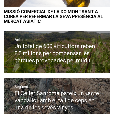
MISSIÓ COMERCIAL DE LA DO MONTSANT A
COREA PER REFERMAR LA SEVA PRESÈNCIA AL
MERCAT ASIÀTIC
Navegació
Anterior
d'entrades
Un total de 600 viticultors reben
Previous
post:
8,3 milions per compensar les
pèrdues provocades pel míldiu
Següent
El Celler Sanromà pateix un «acte
Next
post:
vandàlic» amb el tall de ceps en
una de les seves vinyes