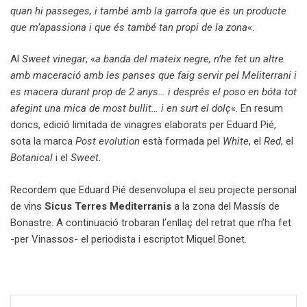
quan hi passeges, i també amb la garrofa que és un producte
que m’apassiona i que és també tan propi de la zona
«.
Al
Sweet vinegar
, «
a banda del mateix negre, n’he fet un altre
amb maceració amb les panses que faig servir pel Meliterrani i
es macera durant prop de 2 anys… i després el poso en bóta tot
afegint una mica de most bullit… i en surt el dolç
«. En resum
doncs, edició limitada de vinagres elaborats per Eduard Pié,
sota la marca
Post evolution
està formada pel
White
, el
Red
, el
Botanical
i el
Sweet
.
Recordem que Eduard Pié desenvolupa el seu projecte personal
de vins
Sicus Terres Mediterranis
a la zona del Massís de
Bonastre. A continuació trobaran l’enllaç del retrat que n’ha fet
-per Vinassos- el periodista i escriptot Miquel Bonet.