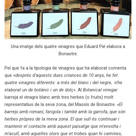
Una imatge dels quatre vinagres que Eduard Pié elabora a
Bonastre.
Pel que fa a la tipologia de vinagres que ha elaborat comenta
que «
després d’aquests dues criances de 10 anys, he fet
quatre vinagres diferents: a més del blanc i del negre, n’he
elaborat un de botànic i un de dolç
«. Al
Botanical vinegar
barreja el vinagre blanc amb tres herbes (o fruits) molt
representatius de la seva zona, del Massís de Bonastre. «
El
barrejo amb romaní, farigola i també amb la garrofa, que són
herbes pròpies de la meva zona. El que vull és continuar i
mantenir el contacte amb aquest paisatge que m’envolta i
m’acull, amb aquelles olors que et trobes quan hi camines,