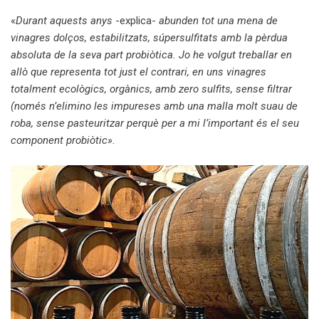
«
Durant aquests anys
-explica-
abunden tot una mena de
vinagres dolços, estabilitzats, súpersulfitats amb la pèrdua
absoluta de la seva part probiòtica. Jo he volgut treballar en
allò que representa tot just el contrari, en uns vinagres
totalment ecològics, orgànics, amb zero sulfits, sense filtrar
(només n’elimino les impureses amb una malla molt suau de
roba, sense pasteuritzar perquè per a mi l’important és el seu
component probiòtic».