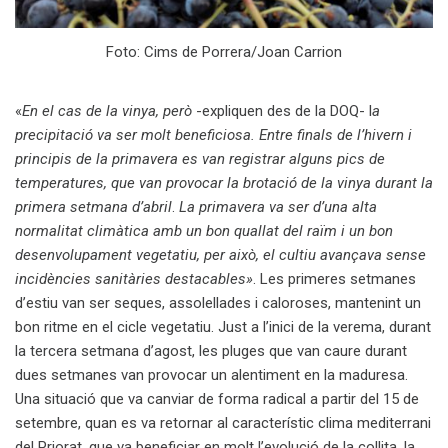
Foto: Cims de Porrera/Joan Carrion
«
En el cas de la vinya, però
-expliquen des de la DOQ- l
a
precipitació va ser molt beneficiosa. Entre finals de l’hivern i
principis de la primavera es van registrar alguns pics de
temperatures, que van provocar la brotació de la vinya durant la
primera setmana d’abril
.
La primavera va ser d’una alta
normalitat climàtica amb un bon quallat del raïm i un bon
desenvolupament vegetatiu, per això, el cultiu avançava sense
incidències sanitàries destacables»
. Les primeres setmanes
d’estiu van ser seques, assolellades i caloroses, mantenint un
bon ritme en el cicle vegetatiu. Just a l’inici de la verema, durant
la tercera setmana d’agost, les pluges que van caure durant
dues setmanes van provocar un alentiment en la maduresa.
Una situació que va canviar de forma radical a partir del 15 de
setembre, quan es va retornar al característic clima mediterrani
del Priorat, que va beneficiar en molt l’evolució de la collita, la