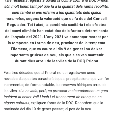
«
Els resultats registrats durant la collita 2021 a la DOQ Priorat
són molt bons: tant pel que fa a la qualitat dels raïms recollits,
com també si ens referim a les quantitats dels quilos
veremats
«, segons la valoració que es fa des del Consell
Regulador. Tot i això, la pandèmia sanitària i els efectes
del canvi climàtic han estat dos dels factors determinants
de l’anyada del 2021. L’any 2021 va començar marcat per
la tempesta en forma de neu, provinent de la tempesta
Filomena, que va caure el dia 9 de gener i va deixar
importants gruixos de neu, els quals es van mantenir
durant dies arreu de les viles de la DOQ Priorat
Feia tres dècades que al Priorat no es registraven unes
nevades d’aquestes característiques; precipitacions que van fer
incrementar, de forma notable, les reserves hídriques arreu de
les viles. «
La nevada, però, va provocar malauradament un greu
incident al celler Vall Llach i el trencament de branques en
alguns cultius
«, expliquen fonts de la DOQ. Recordem que la
matinada del dia 10 de gener passat, el pes de la neu