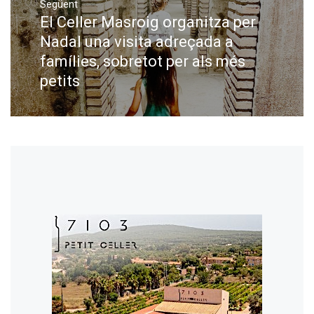
Següent
El Celler Masroig organitza per
Next
post:
Nadal una visita adreçada a
famílies, sobretot per als més
petits