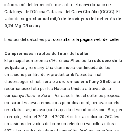
informació del tercer informe sobre el canvi climàtic de
Catalunya de l’Oficina Catalana del Canvi Climàtic (OCCC). El
valor de
segrest anual mitjà de les vinyes del celler és de
0,24 Mg C/ha any.
L’estudi del càlcul es pot
consultar a la pàgina web del celler
.
Compromisos i reptes de futur del celler
El principal compromís d’Herència Altés és
la reducció de la
petjada
any rere any. Una disminució continuada de les
emissions per litre de vi produït amb l’objectiu final
d’aconseguir el net-zero o
zero emissions l’any 2050,
una
recomanació feta per les Nacions Unides a través de la
campanya
Race to Zer
o. Per assolir-ho, el celler es proposa
mesurar les seves emissions periòdicament, per avaluar els
resultats i seguir avançant cap a la descarbonització. Així, per
exemple, entre el 2018 i el 2020 el celler va reduir un 26% les
emissions derivades del consum elèctric i va millorar fins el
60% el seu auto-abastiment energètic. Això va ser gràcies a