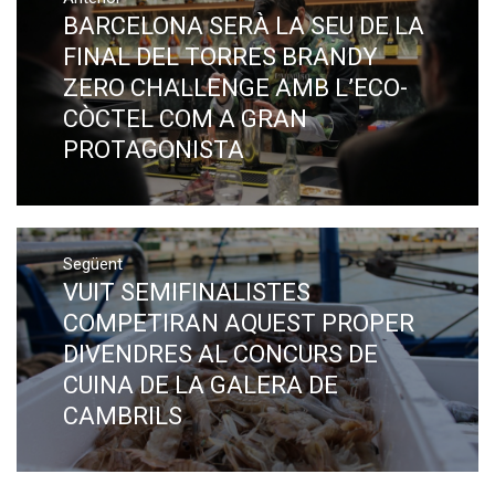
d'entrades
BARCELONA SERÀ LA SEU DE LA
Previous
post:
FINAL DEL TORRES BRANDY
ZERO CHALLENGE AMB L’ECO-
CÒCTEL COM A GRAN
PROTAGONISTA
Següent
VUIT SEMIFINALISTES
Next
post:
COMPETIRAN AQUEST PROPER
DIVENDRES AL CONCURS DE
CUINA DE LA GALERA DE
CAMBRILS