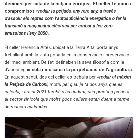
dècimes per sota de la mitjana europea.
El celler té com a
compromisos «
reduir la petjada, any rere any, a través
d’assolir els reptes com l’autosuficiència energètica o fer la
transició a maquinària elèctrica per arribar a les zero
emissions l’any 2050
«
El celler Herència Altés, ubicat a la Terra Alta, porta anys
treballant amb la vista posada en la conservació i preservació
del medi ambient. De fet, defineixen la seva filosofia com la
d’aconseguir
sòls més sans i la perpetuació de l’agricultura.
En aquest sentit, des del celler es treballa per «
reduir al màxim
la Petjada de Carboni,
motiu pel qual ja fa dos anys que es
calcula, i ara al 2021 també s’ha auditat, una pràctica pionera
al sector vinícola que molts pocs cellers estan duent a terme
de manera auditada
«.