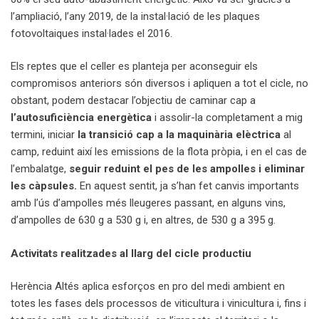
l’ampliació, l’any 2019, de la instal·lació de les plaques
fotovoltaiques instal·lades el 2016.
Els reptes que el celler es planteja per aconseguir els
compromisos anteriors són diversos i apliquen a tot el cicle, no
obstant, podem destacar l’objectiu de caminar cap a
l’autosuficiència energètica
i assolir-la completament a mig
termini, iniciar
la transició cap a la maquinària elèctrica
al
camp, reduint així les emissions de la flota pròpia, i en el cas de
l’embalatge,
seguir reduint el pes de les ampolles i eliminar
les càpsules.
En aquest sentit, ja s’han fet canvis importants
amb l’ús d’ampolles més lleugeres passant, en alguns vins,
d’ampolles de 630 g a 530 g i, en altres, de 530 g a 395 g.
Activitats realitzades al llarg del cicle productiu
Herència Altés aplica esforços en pro del medi ambient en
totes les fases dels processos de viticultura i vinicultura i, fins i