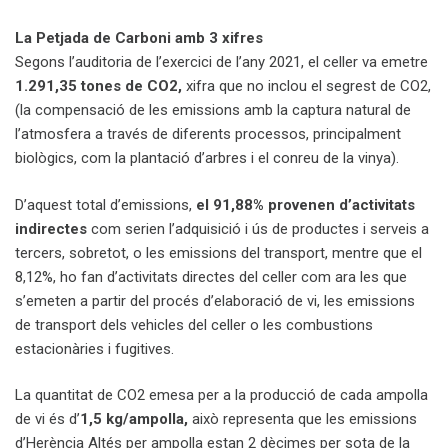
La Petjada de Carboni amb 3 xifres
Segons l’auditoria de l’exercici de l’any 2021, el celler va emetre
1.291,35 tones de CO2,
xifra que no inclou el segrest de CO2,
(la compensació de les emissions amb la captura natural de
l’atmosfera a través de diferents processos, principalment
biològics, com la plantació d’arbres i el conreu de la vinya).
D’aquest total d’emissions,
el 91,88% provenen d’activitats
indirectes
com serien l’adquisició i ús de productes i serveis a
tercers, sobretot, o les emissions del transport, mentre que el
8,12%, ho fan d’activitats directes del celler com ara les que
s’emeten a partir del procés d’elaboració de vi, les emissions
de transport dels vehicles del celler o les combustions
estacionàries i fugitives.
La quantitat de CO2 emesa per a la producció de cada ampolla
de vi és d’
1,5 kg/ampolla,
això representa que les emissions
d’Herència Altés per ampolla estan 2 dècimes per sota de la