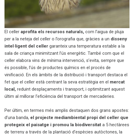
El celler
aprofita els recursos naturals,
com l’aigua de pluja
per a la neteja del celler o l’orografia que, gràcies a un
disseny
intel·ligent
del celler
garanteix una temperatura estable a la
sala de criança minimitzant l’ús energètic. També com que el
celler elabora vins de mínima intervenció, s’evita, sempre que
és possible, l’ús de productes químics en el procés de
vinificació. En els àmbits de la distribució i transport destaca el
fet que el celler està centrant la seva estratègia en el
mercat
local,
reduint desplaçaments i transport, i optimitzant aquest
últim al millorar l’eficiència del transport de mercaderies.
Per últim, en termes més amplis destaquen dos grans apostes:
d’una banda,
el projecte mediambiental propi del celler que
protegeix el paisatge i promou la biodiversitat
a 5 hectàrees
de terreny a través de la plantació d’espècies autòctones, la