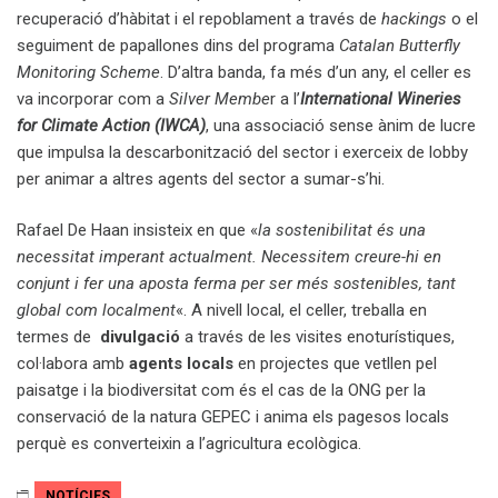
recuperació d’hàbitat i el repoblament a través de
hackings
o el
seguiment de papallones dins del programa
Catalan Butterfly
Monitoring Scheme
. D’altra banda, fa més d’un any, el celler es
va incorporar com a
Silver Membe
r a l’
International Wineries
for Climate Action (IWCA)
, una associació sense ànim de lucre
que impulsa la descarbonització del sector i exerceix de lobby
per animar a altres agents del sector a sumar-s’hi.
Rafael De Haan insisteix en que «
la sostenibilitat és una
necessitat imperant actualment. Necessitem creure-hi en
conjunt i fer una aposta ferma per ser més sostenibles, tant
global com localment
«. A nivell local, el celler, treballa en
termes de
divulgació
a través de les visites enoturístiques,
col·labora amb
agents locals
en projectes que vetllen pel
paisatge i la biodiversitat com és el cas de la ONG per la
conservació de la natura GEPEC i anima els pagesos locals
perquè es converteixin a l’agricultura ecològica.
NOTÍCIES