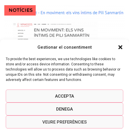
NOTÍCIES
Gestionar el consentiment
To provide the best experiences, we use technologies like cookies to
store and/or access device information. Consenting to these
technologies will allow us to process data such as browsing behavior or
unique IDs on this site. Not consenting or withdrawing consent, may
ESCOLLITS ELS FINALISTES DEL
adversely affect certain features and functions.
CONCURS DIGITAL WINE
ACCEPTA
CONTEST QUE ORGANITZA LA
DO CATALUNYA
DENEGA
VEURE PREFERÈNCIES
2 FEBRER, 2021