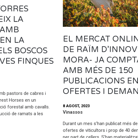
TORRES
IX LA
 AMB
EL MERCAT ONLI
EN LA
DE RAÏM D’INNOVI
ELS BOSCOS
MORA- JA COMPT
EVES FINQUES
AMB MÉS DE 150
PUBLICACIONS E
OFERTES I DEMA
 amb pastors de cabres i
rest Horses en un
8 AGOST, 2023
ció forestal amb cavalls.
Vinassos
ducció de ramats a les
Durant un mes s’han publicat més de
ofertes de viticultors i prop de 40 
per part de cellers. S’han materialitz