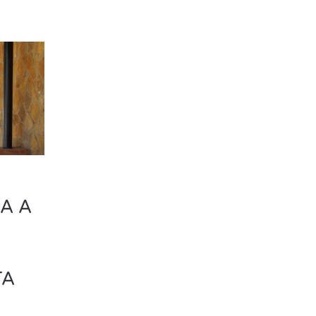
A A
TA