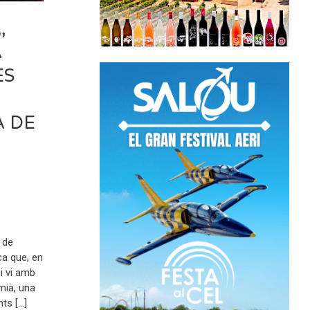
,
A
ES
 DE
 de
ca que, en
i vi amb
mia, una
nts […]