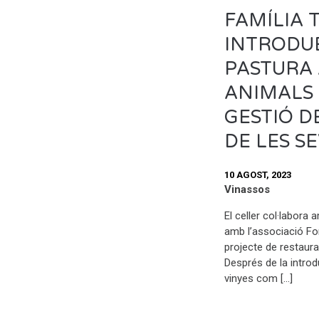
FAMÍLIA 
INTRODUE
PASTURA
ANIMALS 
GESTIÓ D
DE LES S
10 AGOST, 2023
Vinassos
El celler col·labora
amb l’associació Fo
projecte de restaura
Després de la intro
vinyes com […]