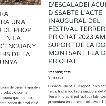
D’ESCALADEI ACU
DISSABTE L’ACTE
ERA
INAUGURAL DEL
RÀ UNA
FESTIVAL TERRER
 DE PROP
PRIORAT 2023 AM
 EN LA
SUPORT DE LA DO
D’ENGUANY
MONTSANT I LA 
ERS DE LA
PRIORAT
LUNYA
17 AGOST, 2023
Vinassos
Dissabte vinent, 19 d’agost , a les set
acions de verema apunten
tarda, tindrà lloc l’acte inaugural del V
a producció com a
Terrer Priorat. El polifacètic i talentó
equera que, tot i ser
presentarà en estrena exclusiva el […
erents zones de producció