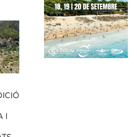
DICIÓ
 I