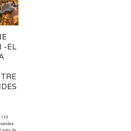
NE
 -EL
A
NTRE
NDES
 110
demandes
at més de