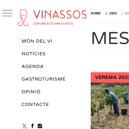
Skip
to
HOME
2023
A
content
VINASSOS
MES
REVISTA DE VINS
Primary
MÓN DEL VI
Menu
NOTÍCIES
AGENDA
VEREMA 202
GASTROTURISME
OPINIÓ
CONTACTE