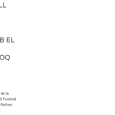
LL
B EL
DOQ
 de la
II Festival
s Refree
]