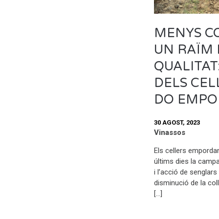
MENYS CO
UN RAÏM
QUALITAT
DELS CEL
DO EMPO
30 AGOST, 2023
Vinassos
Els cellers empord
últims dies la camp
i l’acció de senglars
disminució de la colli
[…]