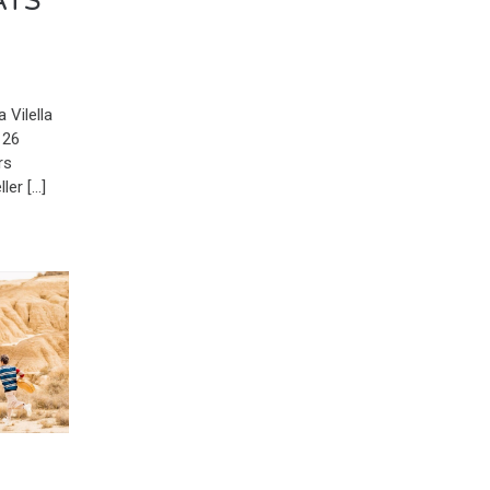
ATS
 Vilella
 26
rs
ller […]