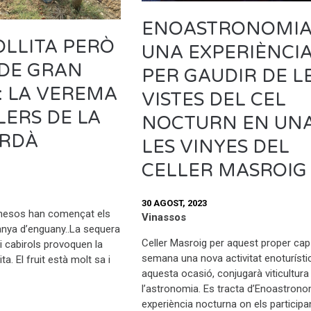
ENOASTRONOMIA
LLITA PERÒ
UNA EXPERIÈNCI
 DE GRAN
PER GAUDIR DE L
: LA VEREMA
VISTES DEL CEL
LERS DE LA
NOCTURN EN UNA
RDÀ
LES VINYES DEL
CELLER MASROIG
30 AGOST, 2023
anesos han començat els
Vinassos
anya d’enguany..La sequera
Celler Masroig per aquest proper cap
 i cabirols provoquen la
semana una nova activitat enoturísti
ta. El fruit està molt sa i
aquesta ocasió, conjugarà viticultura 
l’astronomia. Es tracta d’Enoastrono
experiència nocturna on els participa