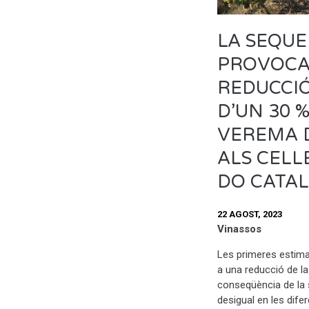
LA SEQU
PROVOCA
REDUCCIÓ
D’UN 30 %
VEREMA 
ALS CELL
DO CATA
22 AGOST, 2023
Vinassos
Les primeres estim
a una reducció de l
conseqüència de la s
desigual en les dif