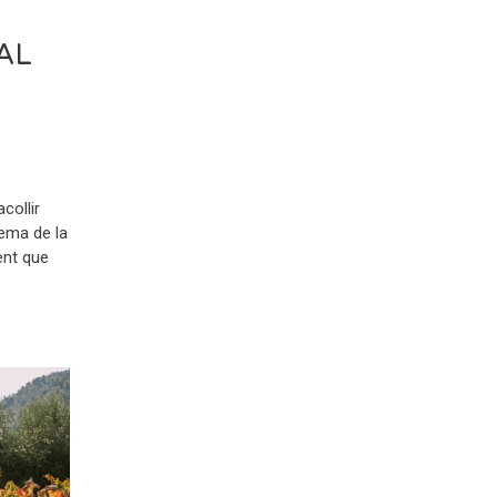
AL
collir
rema de la
ent que